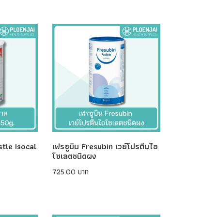
stle Isocal
เฟรซูบิน Fresubin เวย์โปรตีนไอ
โซเลตชนิดผง
725.00 บาท